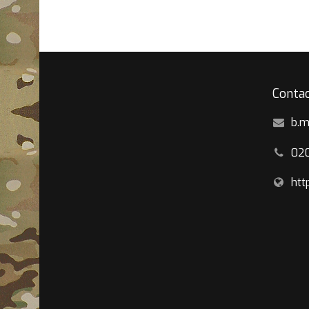
Contac
b.m
02
htt