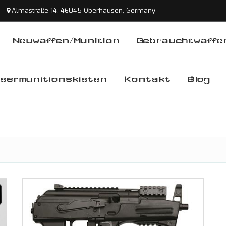
Almastraße 14, 46045 Oberhausen, Germany
Neuwaffen/Munition
Gebrauchtwaffe
sermunitionskisten
Kontakt
Blog