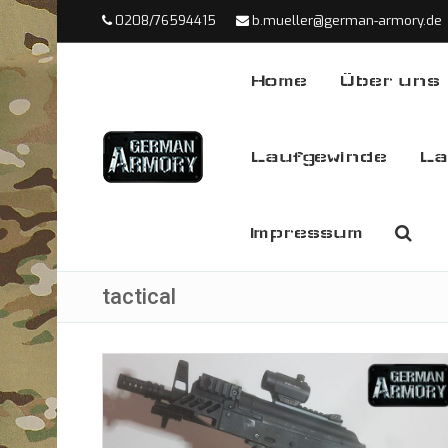
0208/76594415
b.mueller@german-armory.de
Home
Über uns
Laufgewinde
La
Impressum
tactical