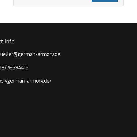
t Info
ueller@german-armory.de
08/76594415
ps://german-armory.de/