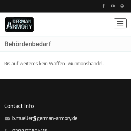
Togg
navig
Behördenbedarf
Bis auf weiteres kein Waffen- Munitionshandel.
Contact Info
b.mueller@german-armory.de