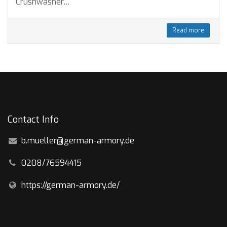
Crushwasher…
Read more
Contact Info
b.mueller@german-armory.de
0208/76594415
https://german-armory.de/